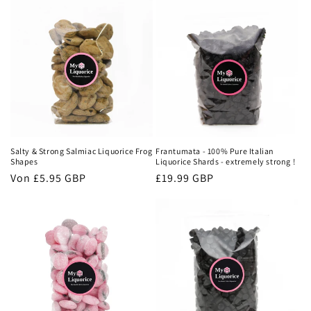
Salty & Strong Salmiac Liquorice Frog
Frantumata - 100% Pure Italian
Shapes
Liquorice Shards - extremely strong !
Normaler
Von
£5.95 GBP
Normaler
£19.99 GBP
Preis
Preis