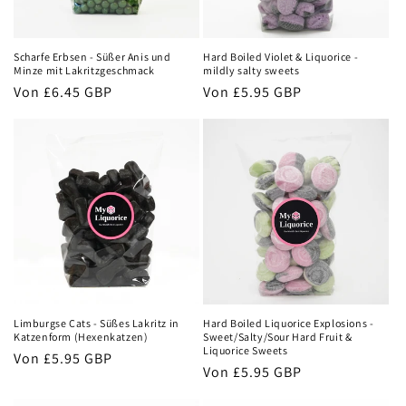
Scharfe Erbsen - Süßer Anis und
Hard Boiled Violet & Liquorice -
Minze mit Lakritzgeschmack
mildly salty sweets
Normaler
Von
£6.45 GBP
Normaler
Von
£5.95 GBP
Preis
Preis
Limburgse Cats - Süßes Lakritz in
Hard Boiled Liquorice Explosions -
Katzenform (Hexenkatzen)
Sweet/Salty/Sour Hard Fruit &
Liquorice Sweets
Normaler
Von
£5.95 GBP
Normaler
Von
£5.95 GBP
Preis
Preis