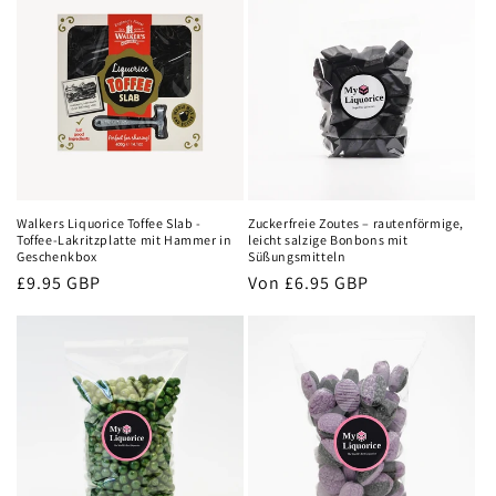
Walkers Liquorice Toffee Slab -
Zuckerfreie Zoutes – rautenförmige,
Toffee-Lakritzplatte mit Hammer in
leicht salzige Bonbons mit
Geschenkbox
Süßungsmitteln
Normaler
£9.95 GBP
Normaler
Von
£6.95 GBP
Preis
Preis