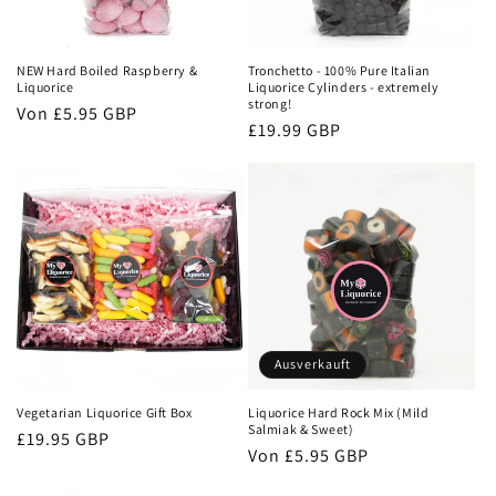
NEW Hard Boiled Raspberry &
Tronchetto - 100% Pure Italian
Liquorice
Liquorice Cylinders - extremely
strong!
Normaler
Von
£5.95 GBP
Normaler
£19.99 GBP
Preis
Preis
Ausverkauft
Vegetarian Liquorice Gift Box
Liquorice Hard Rock Mix (Mild
Salmiak & Sweet)
Normaler
£19.95 GBP
Normaler
Von
£5.95 GBP
Preis
Preis