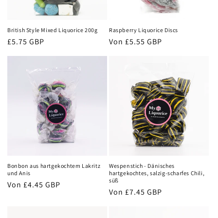
British Style Mixed Liquorice 200g
Raspberry Liquorice Discs
Normaler
£5.75 GBP
Normaler
Von
£5.55 GBP
Preis
Preis
Bonbon aus hartgekochtem Lakritz
Wespenstich - Dänisches
und Anis
hartgekochtes, salzig-scharfes Chili,
süß
Normaler
Von
£4.45 GBP
Normaler
Von
£7.45 GBP
Preis
Preis