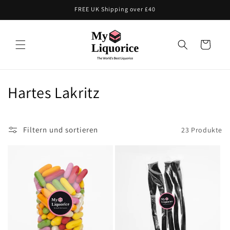
Direkt
FREE UK Shipping over £40
zum
Inhalt
Warenkorb
K
Hartes Lakritz
a
t
Filtern und sortieren
23 Produkte
e
g
o
r