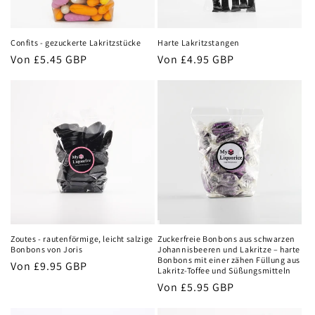
i
e
Confits - gezuckerte Lakritzstücke
Harte Lakritzstangen
:
Normaler
Von
£5.45 GBP
Normaler
Von
£4.95 GBP
Preis
Preis
Zoutes - rautenförmige, leicht salzige
Zuckerfreie Bonbons aus schwarzen
Bonbons von Joris
Johannisbeeren und Lakritze – harte
Bonbons mit einer zähen Füllung aus
Normaler
Von
£9.95 GBP
Lakritz-Toffee und Süßungsmitteln
Preis
Normaler
Von
£5.95 GBP
Preis