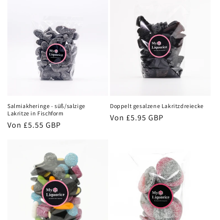
Salmiakheringe - süß/salzige
Doppelt gesalzene Lakritzdreiecke
Lakritze in Fischform
Normaler
Von
£5.95 GBP
Normaler
Von
£5.55 GBP
Preis
Preis