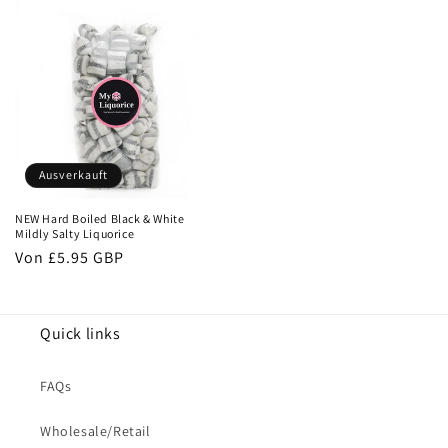
Ausverkauft
NEW Hard Boiled Black & White
Mildly Salty Liquorice
Normaler
Von
£5.95 GBP
Preis
Quick links
FAQs
Wholesale/Retail