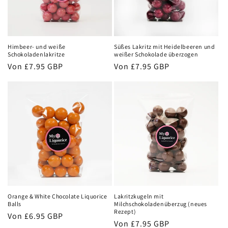
Himbeer- und weiße
Süßes Lakritz mit Heidelbeeren und
Schokoladenlakritze
weißer Schokolade überzogen
Normaler
Von
£7.95 GBP
Normaler
Von
£7.95 GBP
Preis
Preis
Orange & White Chocolate Liquorice
Lakritzkugeln mit
Balls
Milchschokoladenüberzug (neues
Rezept)
Normaler
Von
£6.95 GBP
Normaler
Von
£7.95 GBP