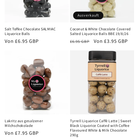
Ausverkauft
Salt Toffee Chocolate SALMIAC
Coconut & White Chocolate Covered
Liquorice Balls
Salted Liquorice Balls BBE 19/8/26
Normaler
Von
£6.95 GBP
Normaler
Verkaufspreis
Von
£3.95 GBP
£6.95 GBP
Preis
Preis
Lakritz aus gesalzener
Tyrrell Liquorice Caffè Latte | Sweet
Milchschokolade
Black Liquorice Coated with Coffee
Flavoured White & Milk Chocolate
Normaler
Von
£7.95 GBP
290g