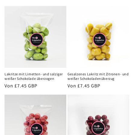
Preis
Lakritze mit Limetten- und salziger
Gesalzenes Lakritz mit Zitronen- und
weißer Schokolade überzogen
weißer Schokoladenüberzug
Normaler
Von
£7.45 GBP
Normaler
Von
£7.45 GBP
Preis
Preis