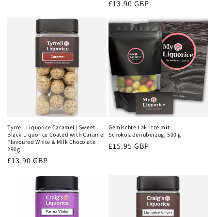
Preis
Normaler
£13.90 GBP
Preis
Tyrrell Liquorice Caramel | Sweet
Gemischte Lakritze mit
Black Liquorice Coated with Caramel
Schokoladenüberzug, 500 g
Flavoured White & Milk Chocolate
Normaler
£15.95 GBP
290g
Preis
Normaler
£13.90 GBP
Preis