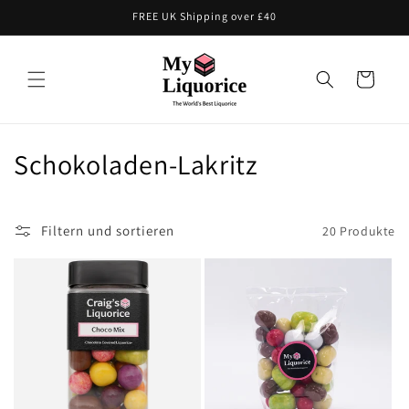
Direkt
FREE UK Shipping over £40
zum
Inhalt
Warenkorb
K
Schokoladen-Lakritz
a
t
Filtern und sortieren
20 Produkte
e
g
o
r