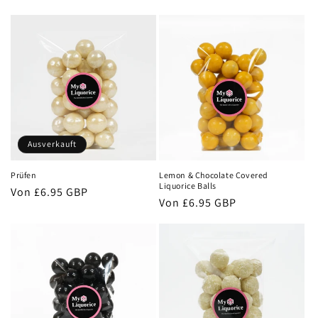
Preis
Preis
Ausverkauft
Prüfen
Lemon & Chocolate Covered
Liquorice Balls
Normaler
Von
£6.95 GBP
Normaler
Von
£6.95 GBP
Preis
Preis