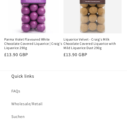
Parma Violet Flavoured White
Liquorice Velvet - Craig's Milk
Chocolate Covered Liquorice | Craig's
Chocolate Covered Liquorice with
Liquorice 290g
Mild Liquorice Dust 290g
Normaler
£13.90 GBP
Normaler
£13.90 GBP
Preis
Preis
Quick links
FAQs
Wholesale/Retail
Suchen