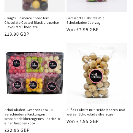
i
e
Craig's Liquorice Choco Mix |
Gemischte Lakritze mit
:
Chocolate Coated Black Liquorice |
Schokoladenüberzug
Flavoured Chocolate
Normaler
Von
£7.95 GBP
Normaler
£13.90 GBP
Preis
Preis
Schokoladen-Geschenkbox - 6
Süßes Lakritz mit Heidelbeeren und
verschiedene Packungen
weißer Schokolade überzogen
schokoladeüberzogenes Lakritz in
Normaler
Von
£7.95 GBP
einer Geschenkbox
Preis
Normaler
£22.95 GBP