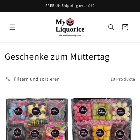
Direkt
FREE UK Shipping over £40
zum
Inhalt
Warenkorb
K
Geschenke zum Muttertag
a
t
Filtern und sortieren
10 Produkte
e
g
o
r