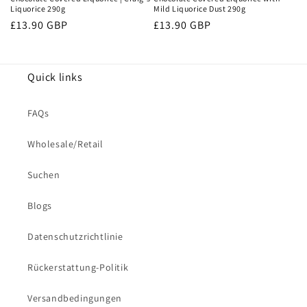
Liquorice 290g
Mild Liquorice Dust 290g
Normaler
£13.90 GBP
Normaler
£13.90 GBP
Preis
Preis
Quick links
FAQs
Wholesale/Retail
Suchen
Blogs
Datenschutzrichtlinie
Rückerstattung-Politik
Versandbedingungen