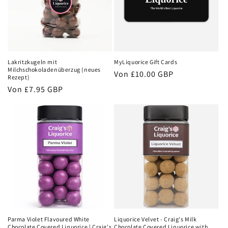
Lakritzkugeln mit
MyLiquorice Gift Cards
Milchschokoladenüberzug (neues
Normaler
Von
£10.00 GBP
Rezept)
Preis
Normaler
Von
£7.95 GBP
Preis
Parma Violet Flavoured White
Liquorice Velvet - Craig's Milk
Chocolate Covered Liquorice | Craig's
Chocolate Covered Liquorice with