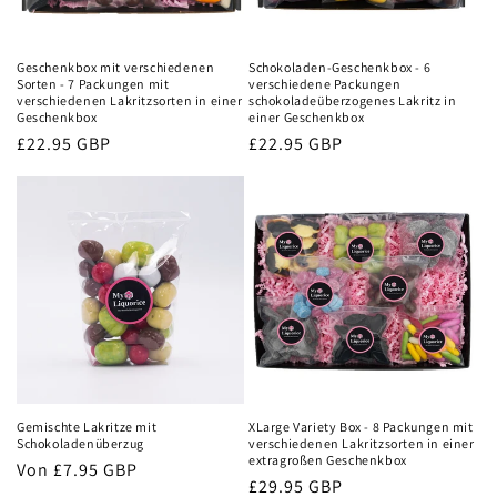
i
e
Geschenkbox mit verschiedenen
Schokoladen-Geschenkbox - 6
:
Sorten - 7 Packungen mit
verschiedene Packungen
verschiedenen Lakritzsorten in einer
schokoladeüberzogenes Lakritz in
Geschenkbox
einer Geschenkbox
Normaler
£22.95 GBP
Normaler
£22.95 GBP
Preis
Preis
Gemischte Lakritze mit
XLarge Variety Box - 8 Packungen mit
Schokoladenüberzug
verschiedenen Lakritzsorten in einer
extragroßen Geschenkbox
Normaler
Von
£7.95 GBP
Normaler
£29.95 GBP
Preis