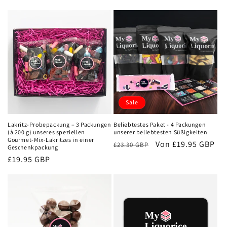
Preis
Sale
Lakritz-Probepackung – 3 Packungen
Beliebtestes Paket - 4 Packungen
(à 200 g) unseres speziellen
unserer beliebtesten Süßigkeiten
Gourmet-Mix-Lakritzes in einer
Normaler
Verkaufspreis
Von
£19.95 GBP
£23.30 GBP
Geschenkpackung
Preis
Normaler
£19.95 GBP
Preis